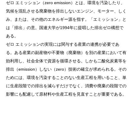
ゼロ エミッション（zero emission）とは、環境を汚染したり、
気候を混乱させる廃棄物を排出しないエンジン、モーター、しく
み、または、その他のエネルギー源を指す。「エミッション」と
は「排出」の意。国連大学が1994年に提唱した排出ゼロ構想で
ある。
ゼロ エミッションの実現には関与する産業の連携が必要であ
る。ある産業の副産物や不要物（廃棄物）を別の産業において有
効利用し、社会全体で資源を循環させる。しかも二酸化炭素等を
排出（emission）しない（zero）技術の確立が求められる。その
ためには、環境を汚染することのない生産工程を用いること、単
に生産段階での排出を減らすだけでなく、消費や廃棄の段階での
影響にも配慮して原材料や生産工程を見直すことが重要である。